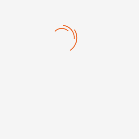
Aérosol de coupe F71
D'autres produits de la
même marque
Casque forestier complet...
Lampe de travail LED...