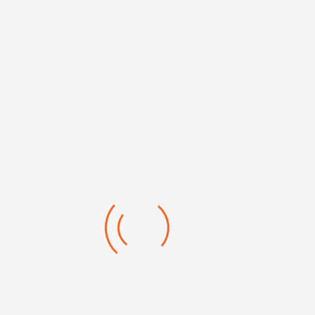
Silicone neutre PARASILICO AM85-1
CATÉGORIE : OUTILLAGE À MAIN



Choisir
FILTRER
Clés mixtes à tête...
Clés à pipe débouchée 6x6 pans
Jeu de 8 clés mixtes à cliquet
Jeu de clés mixtes à tête...