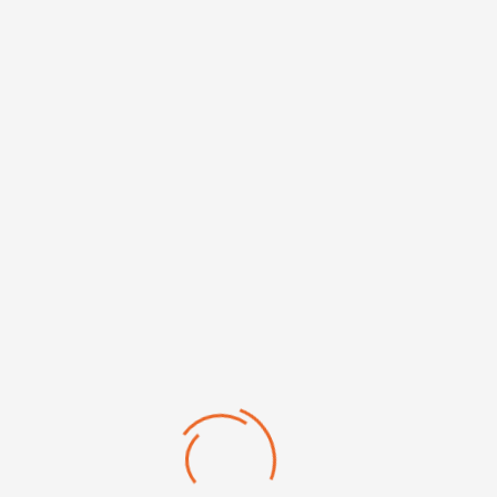
Clés mixtes à tête...
Clés mixtes à cliquet...
D'autres produits de la
même marque
Clés mixtes à tête...
Clés à pipe débouchée 6x6 pans