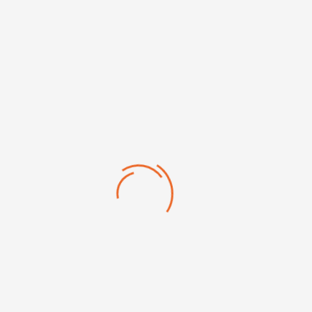
Silicone neutre PARASILICO AM85-1
CATÉGORIE : SOUDAGE ET
FLAMME



Choisir
FILTRER
Electrodes basiques OK...
Chalumeau de coupe X511...
Chalumeau de coupe CH70D
Rogue ES 200i Poste de...