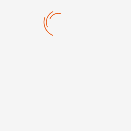
Clés mixtes à tête...
Clés à pipe débouchée 6x6 pans
Jeu de 8 clés mixtes à cliquet
Jeu de clés mixtes à tête...