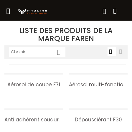

LISTE DES PRODUITS DE LA
MARQUE FAREN



Choisir
Aérosol de coupe F71
Aérosol multi-fonctions F4
Dépoussiérant F30
Anti adhérent soudure F41