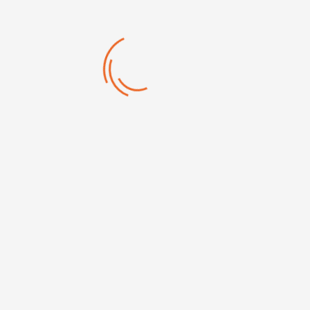

OU
Revenir sur le site Proline
PAGE D'ACCUEIL
Votre magasin

Navigation

Informations

Join our newsletter
