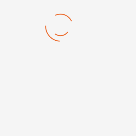
1
Votre magasin

Navigation

Informations

Join our newsletter
