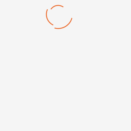
age 1-2 de 2 article(s)
Navigation
Informations
Accueil
FAQ
La société
Conditions générales de
(CGV)
Services
Paiements & livraison
Produits
Nos services
Contact
SAV & fiches techniques
Mentions légales