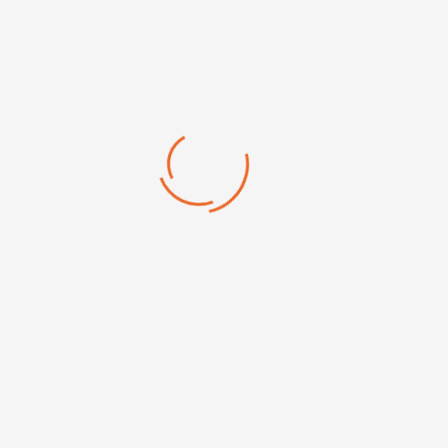
otre recherche est vide ou ne r
Effectuer une nouvel

OU
Revenir sur le site Proline
PA
Navigation
Informations