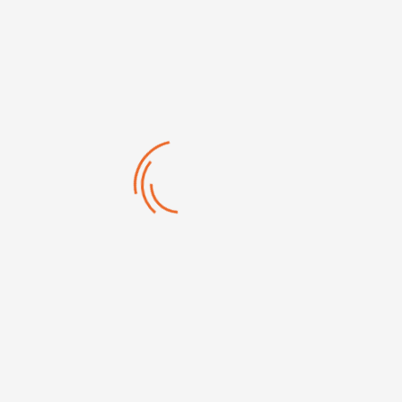
Pince coupante diagonale de...
Pince coupante pour fil...
Pince universelle de...
Pince multiprise à branches...
1