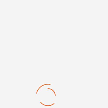
Quantité (à partir
de)
10
SKU:
680.073
Catégorie:
Protection indiv
ags
r sa qualité, combinée à un montage ville, épousant parfaitem
sant le gant permet d'assurer une totale régularité des dimen