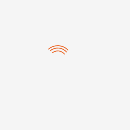
Rebel EMP 215ic Générateur...
Rebel EMP 320ic Générateur...
Rogue ES 200i Poste de...
1