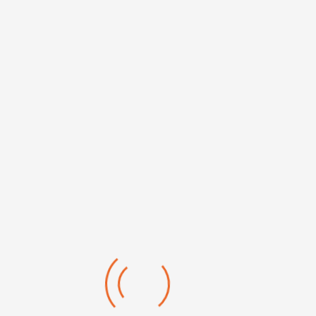
Forme conique facilitant l'insertion.
Diamètre 6-12 mm
.
Boîtes distributrices de 200 paires.
Chaque paire sous sachet individuel.
SKU:
695.0134200
Catégorie:
Protection individuelle et sécurité
DEMANDER UN RENSEIGNEMENT SUR CE PRODUIT
Description
Details
Avis
Souple et confortable.
Facile à utiliser.
Forme conique facilitant l'insertion.
Surface lisse pour une meilleure hygiène
Sous sachet individuel hygiénique.